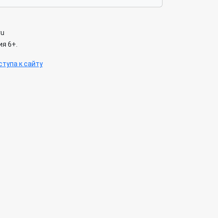
ru
я 6+.
тупа к сайту