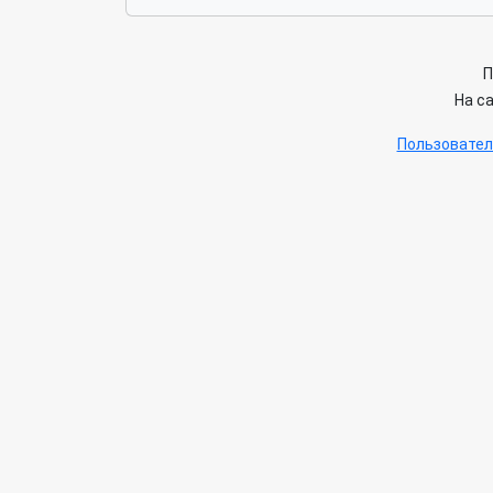
П
На с
Пользовател