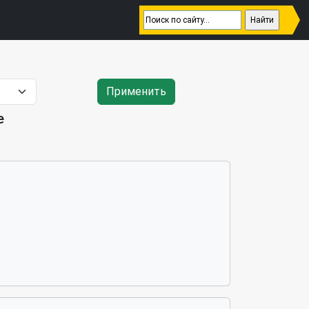
Применить
е