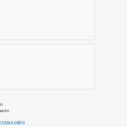
ru
я 6+.
тупа к сайту