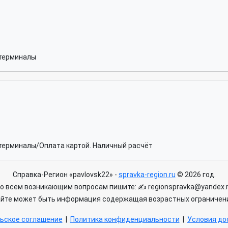
терминалы
терминалы/Оплата картой. Наличный расчёт
Справка-Регион «pavlovsk22» -
spravka-region.ru
© 2026 год.
о всем возникающим вопросам пишите: ✍ regionspravka@yandex.
айте может быть информация содержащая возрастных ограничени
ьское соглашение
|
Политика конфиденциальности
|
Условия дос