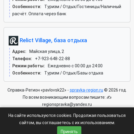
Особенности:
Туризм / Отдых/Гостиницы/Наличный
расчёт. Оплата через банк
Relict Village, база отдыха
Адрес:
Майская улица, 2
Телефон:
+7-923-648-22-88
Режим работы:
Ежедневно с 00:00 до 24:00
Особенности:
Туризм / Отдых/Базы отдыха
Справка-Регион «pavlovsk22» -
spravka-region.ru
© 2026 год.
По всем возникающим вопросам пишите: ✍
regionspravka@yandex.ru
На сайте может быть информация содержащая возрастных
На сайте используются cookies. Продолжая пользоваться
ограничения 6+.
сайтом, вы соглашаетесь с их использованием.
Пользовательское соглашение
|
Политика конфиденциальности
Принять